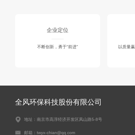
企业定位
不断创新，勇于“前进”
以质量赢
全风环保科技股份有限公司
地址：南京市高淳经济开发区凤山路5-8号
邮箱：twyx-chian@qq.com