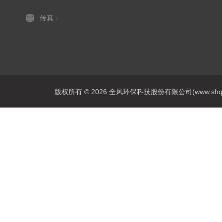
传真：
版权所有 © 2026 全风环保科技股份有限公司(www.shqfsy.c