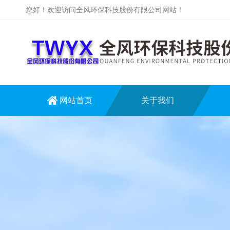
您好！欢迎访问全风环保科技股份有限公司网站！
网站首页
关于我们