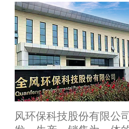
风环保科技股份有限公