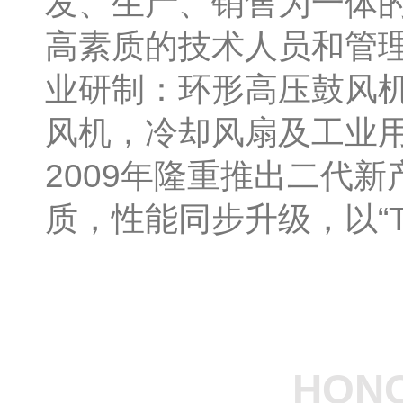
发、生产、销售为一体
高素质的技术人员和管
业研制：环形高压鼓风
风机，冷却风扇及工业
2009年隆重推出二代
质，性能同步升级，以“T
HONO