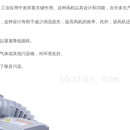
多工业应用中发挥着关键作用。这种风机以其设计和功能，在许多生
，这种设计有助于减少涡流损失，提高风机的效率。此外，该风机
以显著降低能耗。
气体或其他污染物，对环境友好。
了噪音污染。