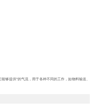
它能够提供*的气流，用于各种不同的工作，如物料输送、