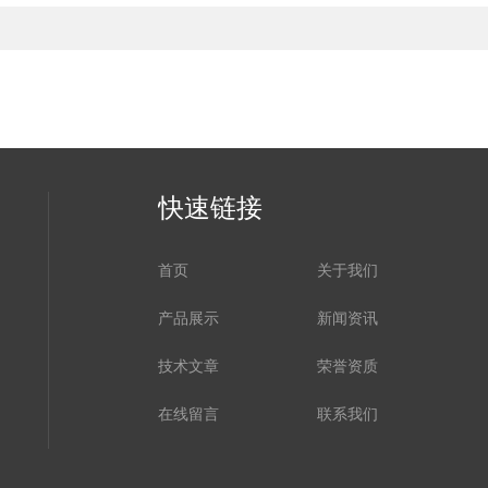
快速链接
首页
关于我们
产品展示
新闻资讯
技术文章
荣誉资质
在线留言
联系我们