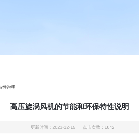
特性说明
高压旋涡风机的节能和环保特性说明
更新时间：2023-12-15 点击次数：1842