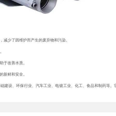
，减少了因维护而产生的废弃物和污染。
。
助于改善水质。
的新鲜和安全。
础建设、环保行业、汽车工业、电镀工业、化工、食品和制药等。