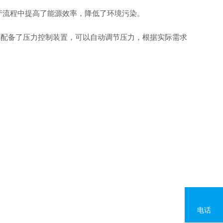
产流程中提高了能源效率，降低了环境污染。
还配备了压力控制装置，可以自动调节压力，根据实际需求
电话