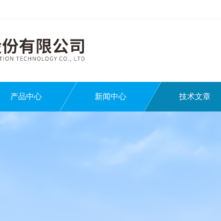
产品中心
新闻中心
技术文章