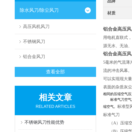
品牌
除水风刀/除尘风刀
材质
高压风机风刀
铝合金高压风
用电机直联式，
不锈钢风刀
源无水、无油、
铝合金高压风
铝合金风刀
5毫米的气流薄
流的冲击风幕。
查看全部
可以实现现大量
表面的杂质灰尘
相同的压缩空气压
相关文章
标准气刀空气放大
RELATED ARTICLES
标准型
缩空气。
标准气刀
不锈钢风刀性能优势
（A）压缩空
（B）压缩气