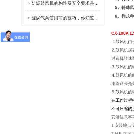
防爆鼓风机的构造及安全要求是什么
5
。特殊风
6
。样式种
旋涡气泵使用前的技巧，你知道吗？
CX-100A 
⒈鼓风机由
⒉鼓风机属
过选择转速
⒊鼓风机的
⒋鼓风机的
用寿命长是
⒌鼓风机的
在工作过程
不可压缩的
安装注意事
1.安装地
2.环境温度: