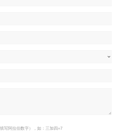
填写阿拉伯数字），如：三加四=7