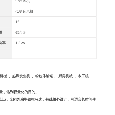
中压风机
低噪音风机
16
质
铝合金
功率
1.5kw
机械
、热风发生机
、粉粒体输送、
厨房机械
、木工机
量，达到轻量化的目的。
)
以上
，全闭外扇型铝框马达，特殊轴心设计，可适合长时间使