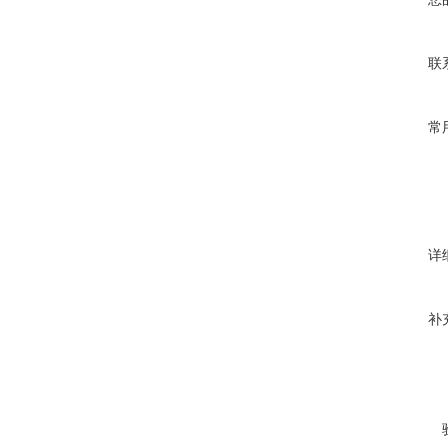
联
常
详
补