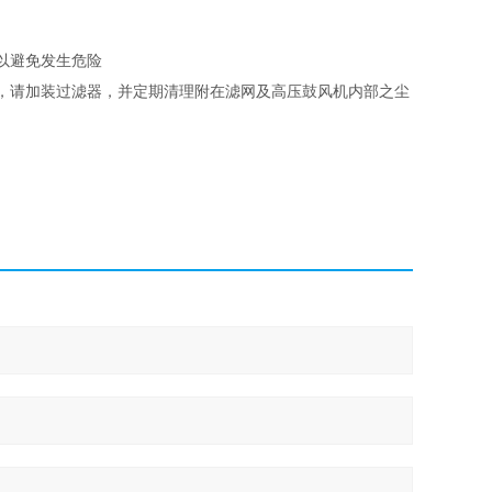
以避免发生危险
时，请加装过滤器，并定期清理附在滤网及高压鼓风机内部之尘