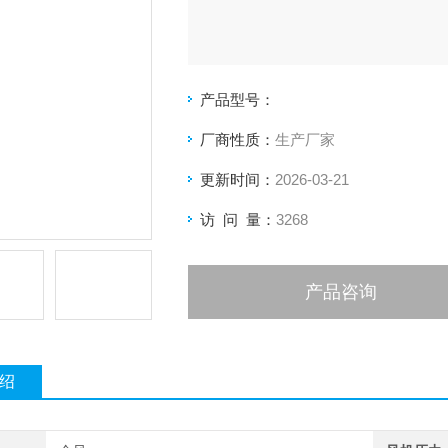
产品型号：
厂商性质：
生产厂家
更新时间：
2026-03-21
访 问 量：
3268
产品咨询
绍