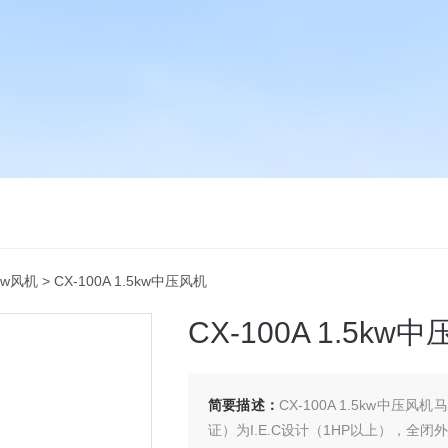
5kw风机
> CX-100A 1.5kw中压风机
CX-100A 1.5kw
简要描述：
CX-100A 1.5kw中压
证）为I.E.C设计（1HP以上），