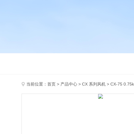
当前位置：
首页
>
产品中心
>
CX 系列风机
>
CX-75 0.7