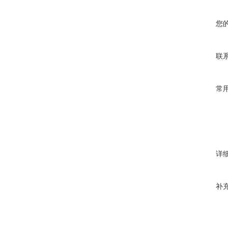
您
联
常
详
补