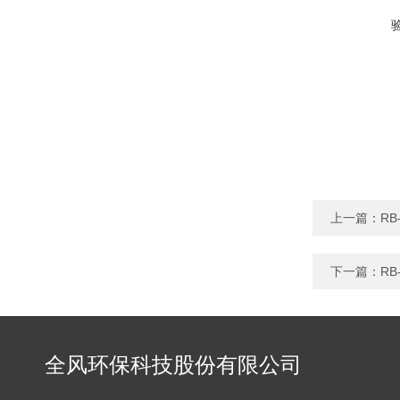
上一篇：
RB
下一篇：
RB
全风环保科技股份有限公司