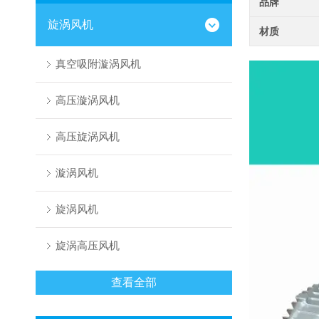
品牌
旋涡风机
材质
真空吸附漩涡风机
高压漩涡风机
高压旋涡风机
漩涡风机
旋涡风机
旋涡高压风机
查看全部