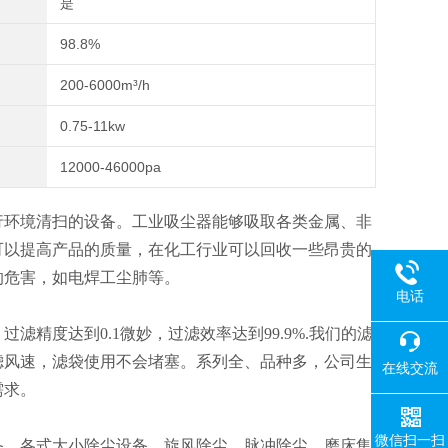
是
98.8%
200-6000m³/h
0.75-11kw
12000-46000pa
行环境清扫的设备。工业吸尘器能够吸取各类金属、非
可以提高产品的质量，在化工行业可以回收一些昂贵的
的危害，如电焊工尘肺等。
电话
精度达到0.1微妙，过滤效率达到99.9%.我们的滤
滤风速，滤袋使用不会堵塞。系列全、品种多，公司生
在线交流
需求。
微信扫一扫
备，各式大小除尘设备，旋风除尘，脉冲除尘，磨床集