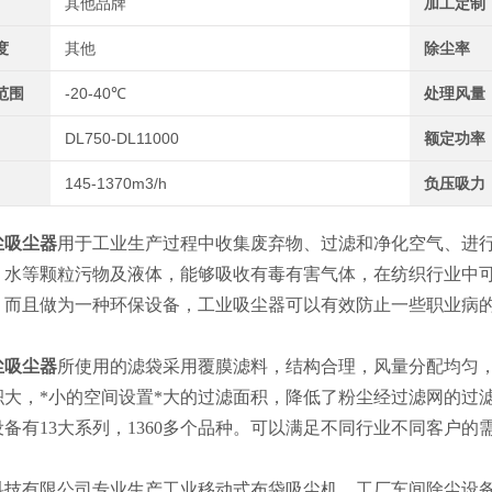
其他品牌
加工定制
度
其他
除尘率
范围
-20-40℃
处理风量
DL750-DL11000
额定功率
145-1370m3/h
负压吸力
尘吸尘器
用于工业生产过程中收集废弃物、过滤和净化空气、进
、水等颗粒污物及液体，能够吸收有毒有害气体，在纺织行业中
，而且做为一种环保设备，工业吸尘器可以有效防止一些职业病
尘吸尘器
所使用的滤袋采用覆膜滤料，结构合理，风量分配均匀，过滤
积大，*小的空间设置*大的过滤面积，降低了粉尘经过滤网的过
备有13大系列，1360多个品种。可以满足不同行业不同客户的
科技有限公司专业生产工业移动式布袋吸尘机，工厂车间除尘设