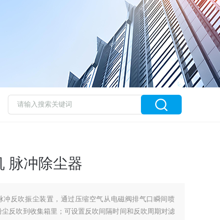
 脉冲除尘器
脉冲反吹振尘装置，通过压缩空气从电磁阀排气口瞬间喷
粉尘反吹到收集箱里；可设置反吹间隔时间和反吹周期对滤