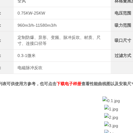
全风
林格曼黑
：
0.75KW-25KW
电压范围
：
960m3/h-11580m3/h
吸力范围
定制防爆、异形、变频、脉冲反吹、材质、尺
：
吸口尺寸
寸、连接口径等
：
0.3-1微米
过滤方式
：
电磁脉冲反吹
列表可供使用方参考，也可点击
下载电子样册
查看性能曲线图以及安装尺