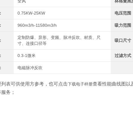
全风
林格曼黑
：
0.75KW-25KW
电压范围
：
960m3/h-11580m3/h
吸力范围
定制防爆、异形、变频、脉冲反吹、材质、尺
：
吸口尺寸
寸、连接口径等
：
0.3-1微米
过滤方式
：
电磁脉冲反吹
型列表可供使用方参考，也可点击
查看性能曲线图以
下载电子样册
等服务；