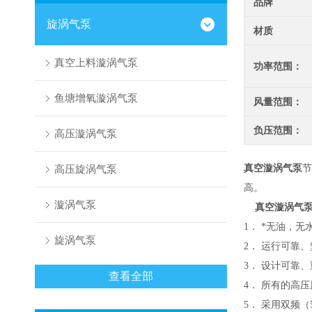
品牌
旋涡气泵
材质
真空上料漩涡气泵
功率范围：
鱼塘增氧漩涡气泵
风量范围：
负压范围：
高压漩涡气泵
高压旋涡气泵
真空漩涡气泵
节
高。
漩涡气泵
真空漩涡气
1． *无油，无
旋涡气泵
2． 运行可靠
3． 设计可靠
查看全部
4． 所有的高
5． 采用双频