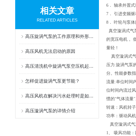
6． 轴承外置
相关文章
7． 引进变频
RELATED ARTICLES
8． 叶轮与泵
真空漩涡式气泵
高压旋涡气泵的工作原理和外形设计特点介绍
的宽压电机 。
量轻！
高压风机无法启动的原因
真空漩涡式气
压力:旋涡气泵
高压清洗机中旋涡气泵空压机起到的优势
分。性能参数指
怎样促进旋涡气泵更节能？
流量:单位时间内
位时间内流过风
高压风机在解决污水处理时是如何运作
惯的“气体流量"
转速：风机转子旋
高压漩涡气泵的详情介绍
功率：驱动风机
真空漩涡式气
1、 吸风功能