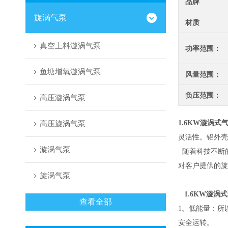
品牌
旋涡气泵
材质
真空上料漩涡气泵
功率范围：
鱼塘增氧漩涡气泵
风量范围：
负压范围：
高压漩涡气泵
高压旋涡气泵
1.6KW漩涡式
灵活性。铝外壳
漩涡气泵
随着科技不断
对客户提供的旋
旋涡气泵
1.6KW漩涡
查看全部
1。低能量：所
安全运转。