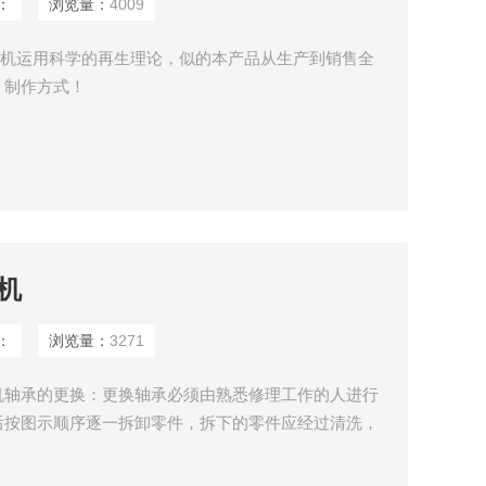
：
浏览量：
4009
段式中压风机运用科学的再生理论，似的本产品从生产到销售全
，制作方式！
机
：
浏览量：
3271
机轴承的更换：更换轴承必须由熟悉修理工作的人进行
后按图示顺序逐一拆卸零件，拆下的零件应经过清洗，
能硬撬叶轮，应用拉马拉出，同时不要遗漏调节垫片，
隙。