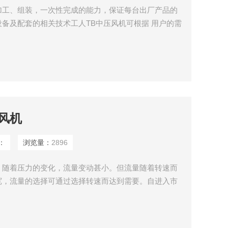
加工、组装，一次性完成的能力，保证每台出厂产品的
备及配套的相关技术工人TB中压风机可根据 用户的需
满足，建筑，铁道，水电，交通，矿山等单位不同工程
支具备专业能力的队伍，可以对外承揽技术咨询服务。
风机
：
浏览量：
2896
，随着压力的变化，流量变动甚小。但流量随着转速而
宽，流量的选择可通过选择转速而达到需要。自进入市
支持和厚爱，风机具有高压、大风量、低噪音、轻量
全，库存多，交货迅速