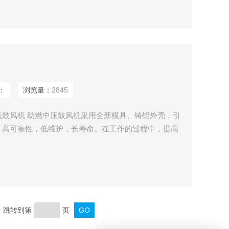
：
浏览量：
2845
鼓风机 助燃中压鼓风机采用全新模具、铸铝外壳，引
，高可靠性，低维护，长寿命。在工作的过程中，提高
本，减少了停机和启动时的耗能。总体降低少了资源的
电镀、医疗、印刷、化工、曝气、送料，吸料、环保等
页 跳转到第
页