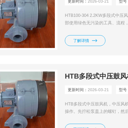
更新时间：
2026-03-21
型号
HTB100-304 2.2KW多
部使用绿色无污染的工具、流程
了解详情
HTB多段式中压鼓风
更新时间：
2026-03-21
型号
HTB多段式中压鼓风机，中压风
操作。先拧松泵盖上的螺钉，然
然后按反顺序装配。拆卸时，不
以免影响出厂时已调节器好的间