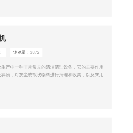
机
：
浏览量：
3872
业生产中一种非常常见的清洁清理设备，它的主要作用
废弃物，对灰尘或散状物料进行清理和收集，以及来用
扫等。工业吸尘器不会造成二次扬尘，可以避免工人用
具制造行业是*的清理设备。