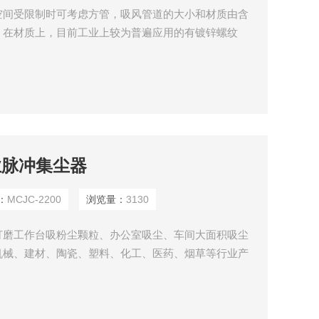
空间受限制时可考虑方管，吸风管道的大小和材质由含
。在材质上，目前工业上较为普遍应用的有镀锌螺纹
管道大小时，其原则是不让粉尘停留在管内。通过设计
小。
工业脉冲集尘器
：
MCJC-2200
浏览量：
3130
打磨工作台吸粉尘颗粒、办公室吸尘、车间大面积吸尘
机械、建材、陶瓷、塑料、化工、医药、烟草等行业产
地收集，特别适合粉碎、投料、混料、填料、计量、装
的过滤及贵重金属颗粒、高附加值物料粉尘的回收。