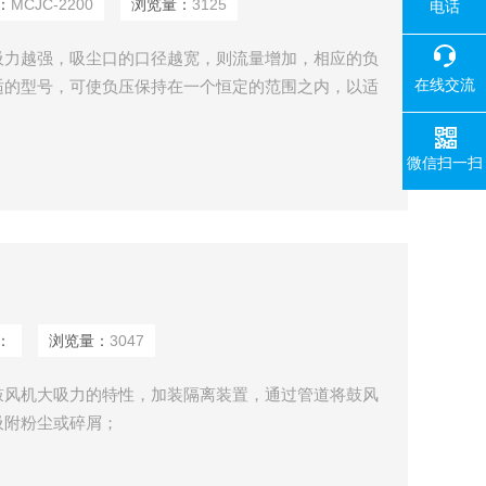
：
MCJC-2200
浏览量：
3125
电话
吸力越强，吸尘口的口径越宽，则流量增加，相应的负
在线交流
适的型号，可使负压保持在一个恒定的范围之内，以适
微信扫一扫
：
浏览量：
3047
鼓风机大吸力的特性，加装隔离装置，通过管道将鼓风
吸附粉尘或碎屑；