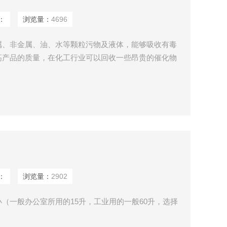
：
浏览量：
4696
属、非金属、油、水等颗粒污物及液体，能够吸收有毒
高产品的质量，在化工行业可以回收一些昂贵的催化物
业吸尘器可以有效防止一些职业病的危害，如电焊工尘
尘器具有可连续24小时使用，吸力强劲、储尘容积
点。
：
浏览量：
2902
（一般办公室所用的15升，工业用的一般60升，选择