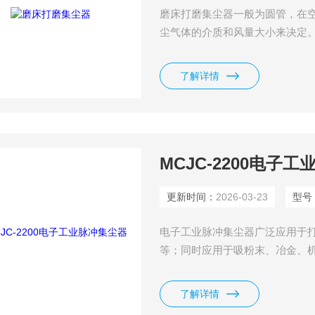
磨床打磨集尘器一般为圆管，在
尘气体的介质和风量大小来决定
管、不锈钢管和一般铁管，设计
风速和风量大小可以设计管径大
了解详情
MCJC-2200电子
更新时间：
2026-03-23
型号
电子工业脉冲集尘器广泛应用于
等；同时应用于吸粉末、冶金、
生的干性大浓度粉尘、碎料的就
料等作业过程中产生的细微粉尘
了解详情