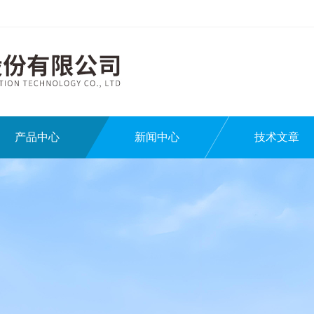
产品中心
新闻中心
技术文章