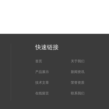
快速链接
首页
关于我们
产品展示
新闻资讯
技术文章
荣誉资质
在线留言
联系我们