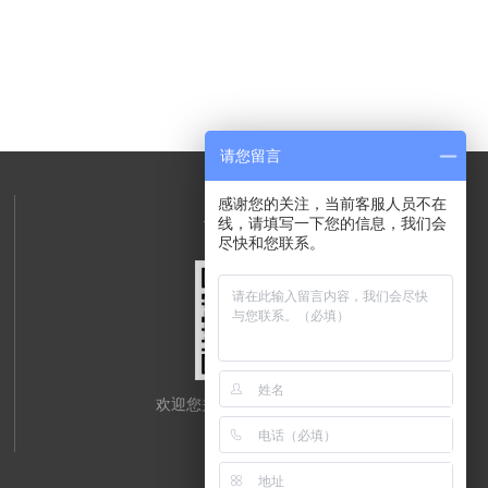
请您留言
感谢您的关注，当前客服人员不在
关注我们
线，请填写一下您的信息，我们会
尽快和您联系。
欢迎您关注我们的微信公众号
了解更多信息