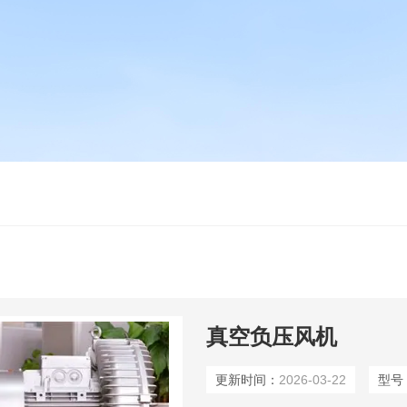
真空负压风机
更新时间：
2026-03-22
型号