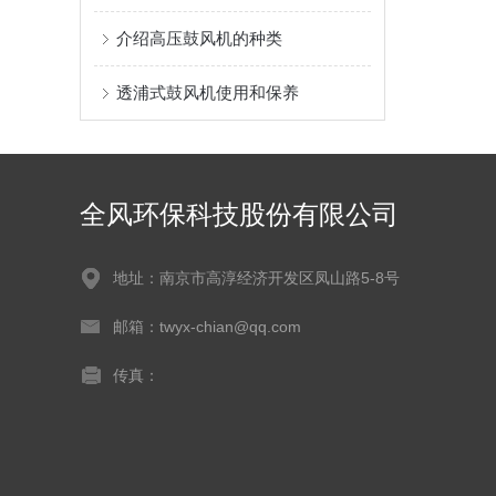
介绍高压鼓风机的种类
透浦式鼓风机使用和保养
全风环保科技股份有限公司
地址：南京市高淳经济开发区凤山路5-8号
邮箱：twyx-chian@qq.com
传真：