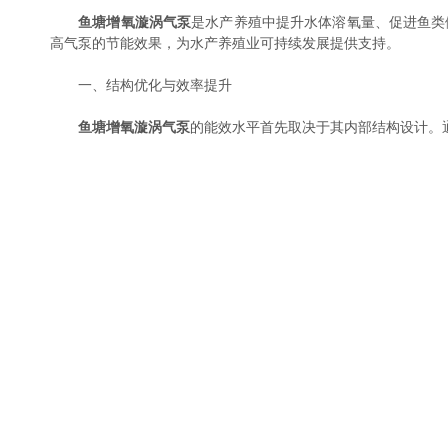
鱼塘增氧漩涡气泵
是水产养殖中提升水体溶氧量、促进鱼类
高气泵的节能效果，为水产养殖业可持续发展提供支持。
​​一、结构优化与效率提升​​
鱼塘增氧漩涡气泵
的能效水平首先取决于其内部结构设计。