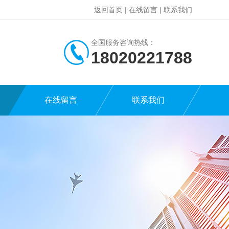
返回首页
|
在线留言
|
联系我们
全国服务咨询热线：
18020221788
在线留言
联系我们