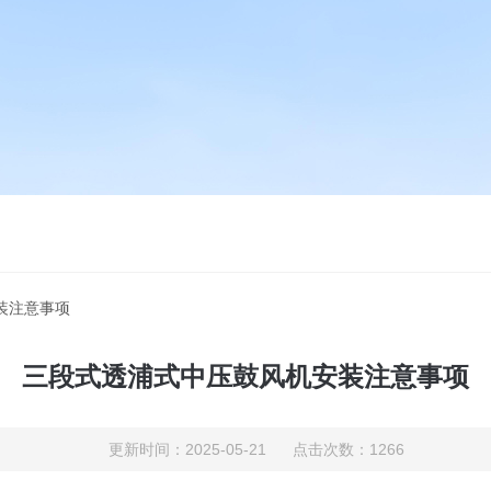
装注意事项
三段式透浦式中压鼓风机安装注意事项
更新时间：2025-05-21 点击次数：1266