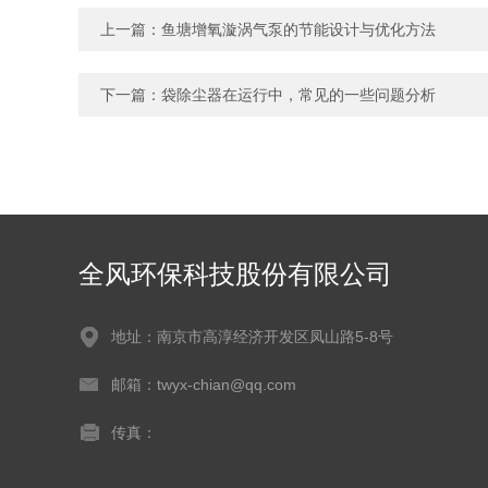
上一篇：
鱼塘增氧漩涡气泵的节能设计与优化方法
下一篇：
袋除尘器在运行中，常见的一些问题分析
全风环保科技股份有限公司
地址：南京市高淳经济开发区凤山路5-8号
邮箱：twyx-chian@qq.com
传真：