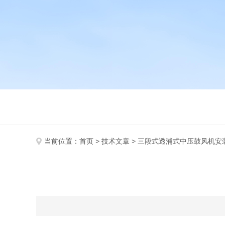
当前位置：
首页
>
技术文章
> 三段式透浦式中压鼓风机安