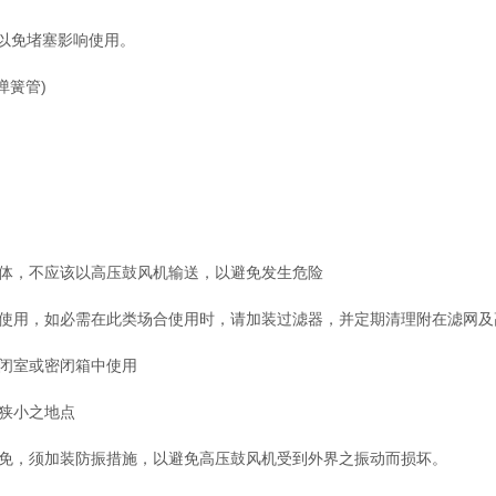
以免堵塞影响使用。
弹簧管)
体，不应该以高压鼓风机输送，以避免发生危险
免使用，如必需在此类场合使用时，请加装过滤器，并定期清理附在滤网及
闭室或密闭箱中使用
狭小之地点
避免，须加装防振措施，以避免高压鼓风机受到外界之振动而损坏。