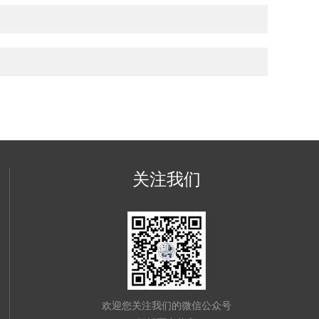
关注我们
欢迎您关注我们的微信公众号