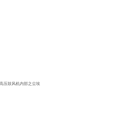
高压鼓风机内部之尘埃