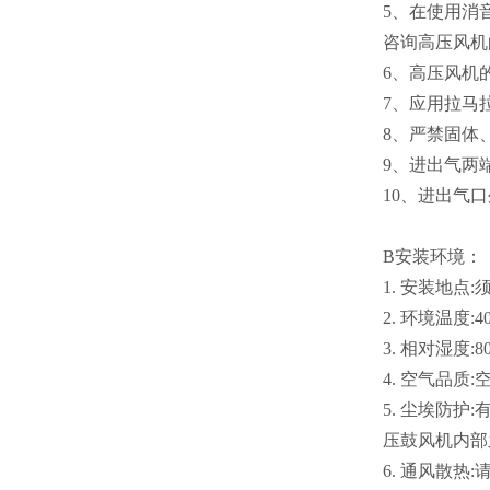
5、在使用消
咨询高压风机
6、高压风机
7、应用拉马
8、严禁固体
9、进出气两
10、进出气
B安装环境：
1. 安装地点
2. 环境温度:
3. 相对湿度:
4. 空气品
5. 尘埃防
压鼓风机内部
6. 通风散