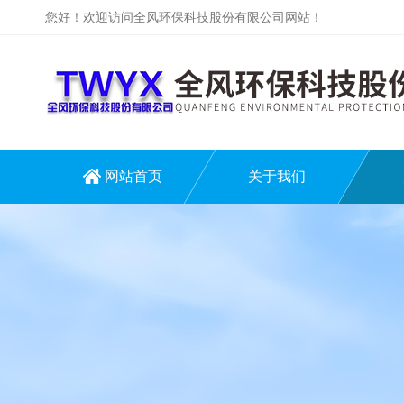
您好！欢迎访问全风环保科技股份有限公司网站！
网站首页
关于我们