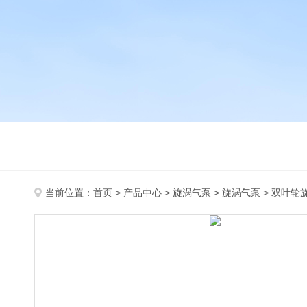
当前位置：
首页
>
产品中心
>
旋涡气泵
>
旋涡气泵
> 双叶轮