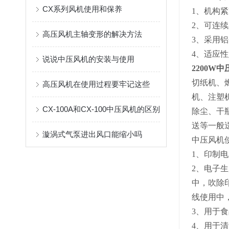
CX系列风机使用和保养
1、机构
2、可连
高压风机主轴变形的解决方法
3、采用
4、适应
说说中压风机的安装与使用
2200W
切纸机、
高压风机在使用过程要牢记这些
机、注塑
CX-100A和CX-100中压风机的区别
除尘、干
送等一般
漩涡式气泵进出风口能缩小吗
中压风机
1、印制
2、电子
中，吹除
线使用中
3、用于
4、用于