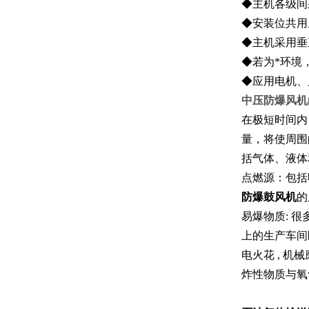
◆主机各级间
◆安装位共用
◆主机采用垂
◆若为*环境
◆应用电机、
中压防爆风机
在极短时间内
量，将使周围
括气体、液体
点燃源：包括
防爆鼓风机
的
易爆物质: 
上的生产车间
电火花 , 
炸性物质与氧