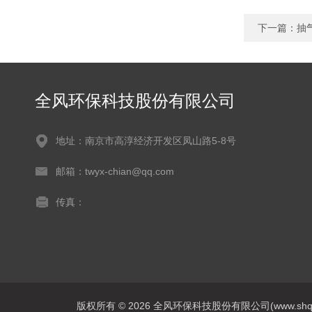
下一篇：
抽
全风环保科技股份有限公司
地址：南京市高淳经济开发区凤山路5-8号
邮箱：twyx-chian@qq.com
传真：
版权所有 © 2026 全风环保科技股份有限公司(www.shqfsy.c