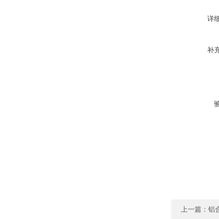
详
补
上一篇：
铝