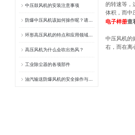
的转速等，
中压鼓风机的安装注意事项
体积，而中
防爆中压风机该如何操作呢？请看下文！
电子样册
查
环形高压风机的特点和应用领域说明
中压风机的
右，而在离
高压风机为什么会吹出热风？
工业除尘器的各项部件
油汽输送防爆风机的安全操作与使用注意事项