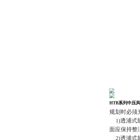
HTB系列中压
规划时必须
1)透浦式
面应保持整
2)透浦式