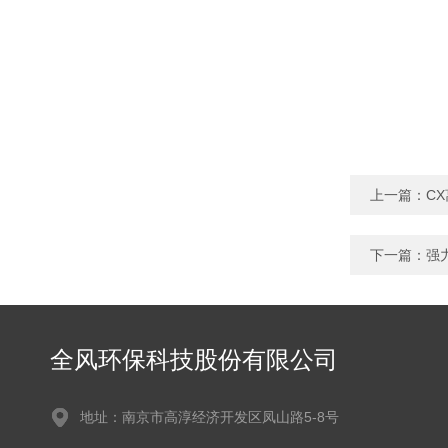
上一篇：
C
下一篇：
强
全风环保科技股份有限公司
地址：南京市高淳经济开发区凤山路5-8号