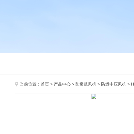
当前位置：
首页
>
产品中心
>
防爆鼓风机
>
防爆中压风机
> 