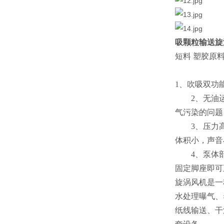
吸颗粒输送旋
短料 塑胶原
1、吹吸双功
2、无油运
气污染的问题
3、压力高
体积小，声音
4、泵体部
固定脚座即可
旋涡风机是一
水处理曝气、
纸线输送、干