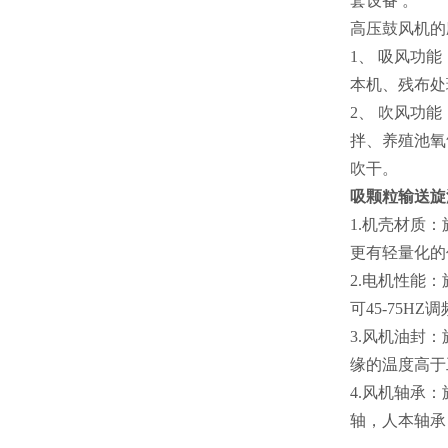
套设备 。
高压鼓风机的
1、 吸风功
本机、残布处
2、 吹风功
拌、养殖池氧
吹干。
吸颗粒输送旋
1.机壳材质
更有轻量化的
2.电机性能：
可45-75H
3.风机油封：
缘的温度高于
4.风机轴承
轴，人本轴承