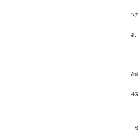
联
常
详
补