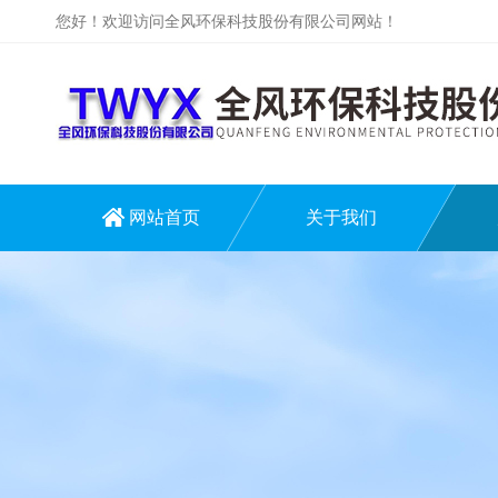
您好！欢迎访问全风环保科技股份有限公司网站！
网站首页
关于我们