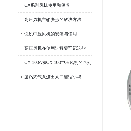
CX系列风机使用和保养
高压风机主轴变形的解决方法
说说中压风机的安装与使用
高压风机在使用过程要牢记这些
CX-100A和CX-100中压风机的区别
漩涡式气泵进出风口能缩小吗