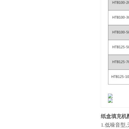
纸盒填充机
1.低噪音