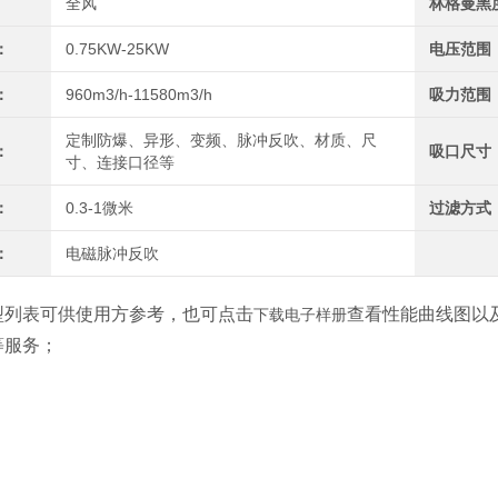
全风
林格曼黑
：
0.75KW-25KW
电压范围
：
960m3/h-11580m3/h
吸力范围
定制防爆、异形、变频、脉冲反吹、材质、尺
：
吸口尺寸
寸、连接口径等
：
0.3-1微米
过滤方式
：
电磁脉冲反吹
型列表可供使用方参考，也可点击
查看性能曲线图以
下载电子样册
等服务；