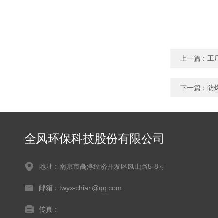
上一篇：
工
下一篇：
防
全风环保科技股份有限公司
地址：南京市高淳经济开发区凤山路5-8号
邮箱：twyx-chian@qq.com
传真：