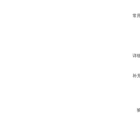
常
详
补