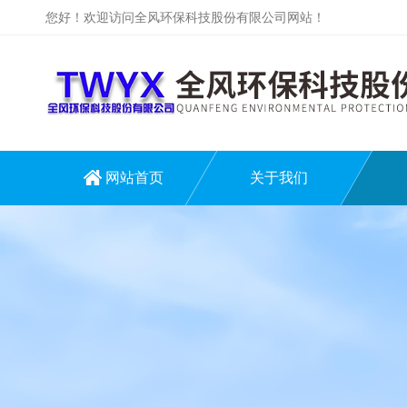
您好！欢迎访问全风环保科技股份有限公司网站！
网站首页
关于我们