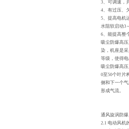
3、可调速，
4、有过压、
5、提高电机
水阻软启动3
6、能提高整
吸尘防爆高压
染，机座是采
等级，使得电
吸尘防爆高压
0至50个叶
侧和下一个气
形成气流。
通风旋涡防爆
2.1 电动风机的