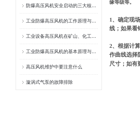
缘等级等。
防爆高压风机安全启动的三大核心要点
1、确定现
工业防爆高压风机的工作原理与防爆技术解析
线；如果看
工业设备高压风机在矿山、化工与机械设备中的应用说明
2、根据计
工业防爆高压风机的基本原理与特点
作曲线选择
尺寸；如有
高压风机维护中要注意什么
漩涡式气泵的故障排除