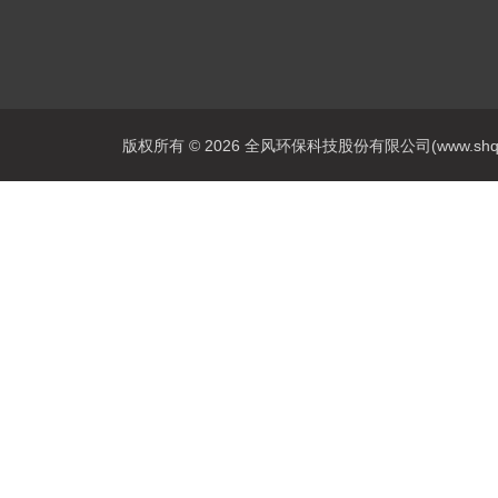
版权所有 © 2026 全风环保科技股份有限公司(www.shqfsy.c