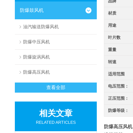
品牌
防爆鼓风机
材质
用途
油汽输送防爆风机
叶片数
防爆中压风机
重量
防爆旋涡风机
转速
防爆高压风机
适用范围
电压范围：
查看全部
正压范围：
防爆等级：
相关文章
RELATED ARTICLES
防爆高压风机