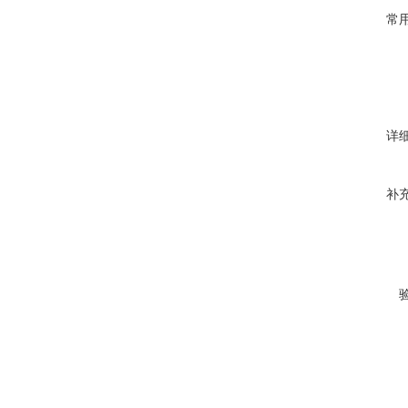
常
详
补