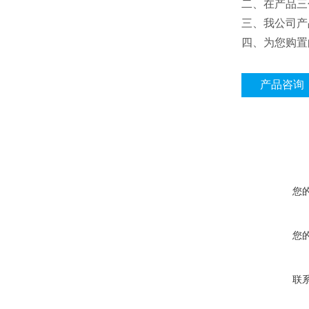
二、在产品三
三、我公司产
四、为您购置
产品咨询
您
您
联