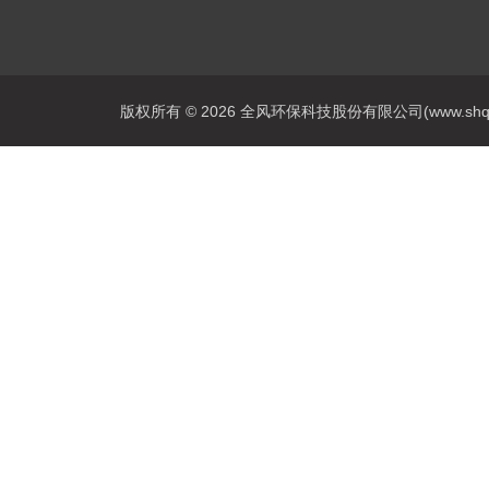
版权所有 © 2026 全风环保科技股份有限公司(www.shqfsy.c