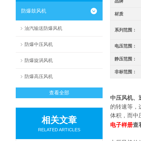
品牌
防爆鼓风机
材质
油汽输送防爆风机
系列范围：
防爆中压风机
电压范围：
静压范围：
防爆旋涡风机
非标范围：
防爆高压风机
查看全部
中压风机、
的转速等，
体积，而中
相关文章
电子样册
查
RELATED ARTICLES