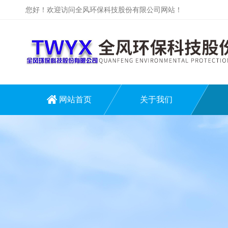
您好！欢迎访问全风环保科技股份有限公司网站！
网站首页
关于我们