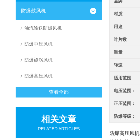
品牌
防爆鼓风机
材质
用途
油汽输送防爆风机
叶片数
防爆中压风机
重量
防爆旋涡风机
转速
防爆高压风机
适用范围
电压范围：
查看全部
正压范围：
防爆等级：
相关文章
RELATED ARTICLES
防爆高压风机