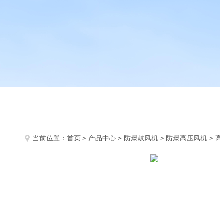
当前位置：
首页
>
产品中心
>
防爆鼓风机
>
防爆高压风机
> 