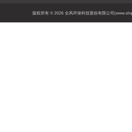
版权所有 © 2026 全风环保科技股份有限公司(www.shqfsy.c