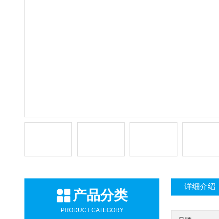
详细介绍
产品分类
PRODUCT CATEGORY