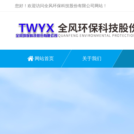
您好！欢迎访问全风环保科技股份有限公司网站！
网站首页
关于我们