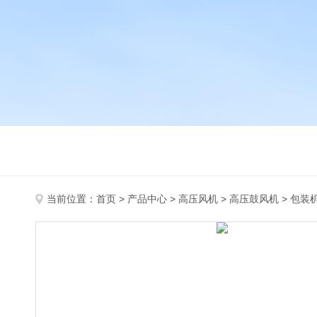
当前位置：
首页
>
产品中心
>
高压风机
>
高压鼓风机
> 包装