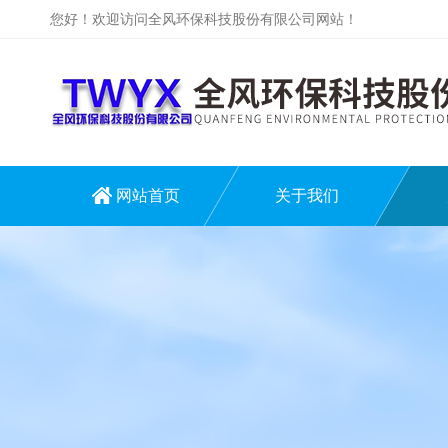
您好！欢迎访问全风环保科技股份有限公司网站！
网站首页
关于我们