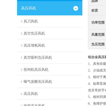
品牌
高压风机
材质
风刀风机
功率范围
真空负压风机
风量范围
负压范围
高压增氧风机
真空吸料负压风机
铝合金高压
1、具有吹
投饲机高压风机
2、少油或
3、相对于
曝气发酵高压风机
4、如果泵
也非常的节
高压风机
5、相对同
6、免维护
环形高压风机