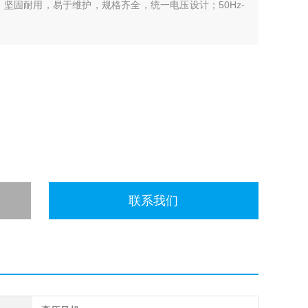
坚固耐用，易于维护，规格齐全，统一电压设计；50Hz-
联系我们