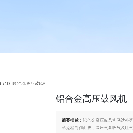
B-71D-3铝合金高压鼓风机
铝合金高压鼓风机
简要描述：
铝合金高压鼓风机马达外
艺流程制作而成，高压气泵吸气及吐