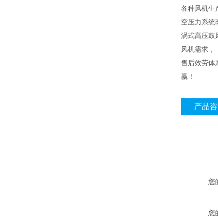
各种风机生
空压力系统
涡式高压鼓
风机需求，
售后效劳体
赢！
产品咨
您
您