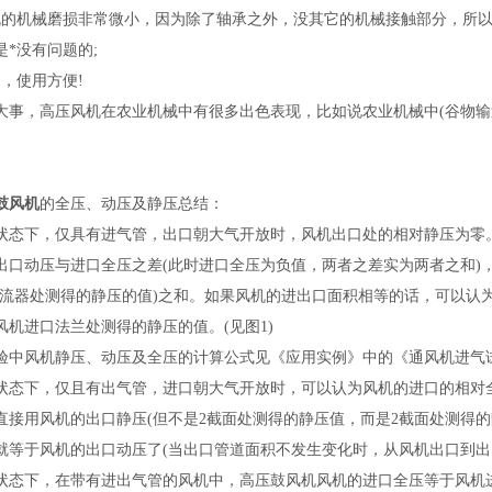
机的机械磨损非常微小，因为除了轴承之外，没其它的机械接触部分，所
是*没有问题的;
，使用方便!
大事，高压风机在农业机械中有很多出色表现，比如说农业机械中(谷物输
鼓风机
的全压、动压及静压总结：
状态下，仅具有进气管，出口朝大气开放时，风机出口处的相对静压为零
出口动压与进口全压之差(此时进口全压为负值，两者之差实为两者之和)
集流器处测得的静压的值)之和。如果风机的进出口面积相等的话，可以认
风机进口法兰处测得的静压的值。(见图1)
验中风机静压、动压及全压的计算公式见《应用实例》中的《通风机进气
状态下，仅且有出气管，进口朝大气开放时，可以认为风机的进口的相对
直接用风机的出口静压(但不是2截面处测得的静压值，而是2截面处测得
就等于风机的出口动压了(当出口管道面积不发生变化时，从风机出口到出
状态下，在带有进出气管的风机中，高压鼓风机风机的进口全压等于风机