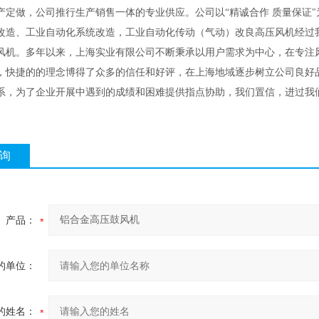
产定做，公司推行生产销售一体的专业供应。公司以“精诚合作 质量保证
改造、工业自动化系统改造，工业自动化传动（气动）改良高压风机经过我司
风机。多年以来，上海实业有限公司不断秉承以用户需求为中心，在专注
，快捷的的理念博得了众多的信任和好评，在上海地域逐步树立公司良好
系，为了企业开展中遇到的成绩和困难提供指点协助，我们置信，进过我
询
产品：
的单位：
的姓名：