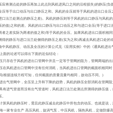
压应将测点处的静压再加上此点到风机进风口之间的沿程损失)的静压(负值
全压等于出口动压与出口静压之和。风机的全压就等于风机的进出口全压
进口法兰处测点的静压之差)。风机的静压则等于风机的出口静压与风机的
压的值)之和的差。风机的出口静压与出口动压之和与进口全压(等于进口
两者之差实际为两者的值之和)等于风机的全压。如果风机进出口面积相
测得的静压与进口法兰处侧得的静压之差(实为之和)再减去风机进口处的
验中风机静压、动压及全压的计算公式见《应用实例》中的《通风机进出
从上面的论述可以得出下面的近似结论：
的静压只存在于风机的进出口管网中并且一定等于管网的阻力，管网两端的出
的动压在风机进出口管网中没有任何消耗，当风机进出口管网的截面积相同
同(根据连续方程可知，任何截面的质量流量均相同，故动压不同。)
机的进出气管网中，全压呈上升和下降的趋势，风机的静压全部消耗在管网
机仅具有进气管道而没有出气管道时，风机进口法兰处测点所测得的静压值
压。
，当计算风机的静压时，需且此静压减去此静压中所包含的动压。也就是说
上海一家专业生产 高压风机，旋涡气泵，中压风机，隔热风机，定做防爆