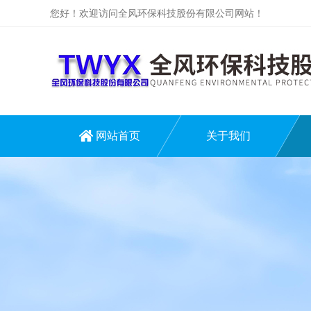
您好！欢迎访问全风环保科技股份有限公司网站！
网站首页
关于我们