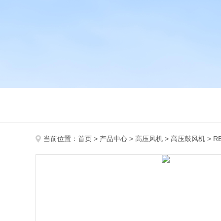
当前位置：
首页
>
产品中心
>
高压风机
>
高压鼓风机
> R