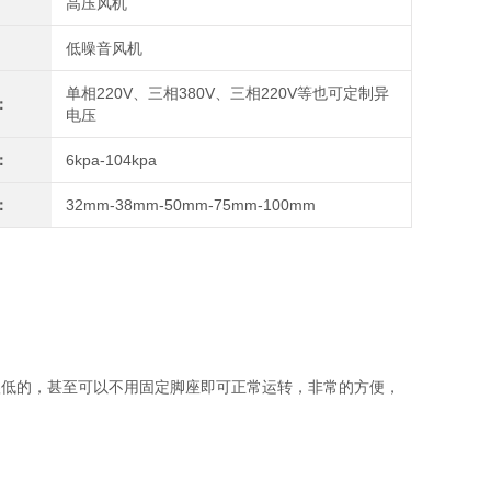
高压风机
低噪音风机
单相220V、三相380V、三相220V等也可定制异
：
电压
：
6kpa-104kpa
：
32mm-38mm-50mm-75mm-100mm
很低的，甚至可以不用固定脚座即可正常运转，非常的方便，