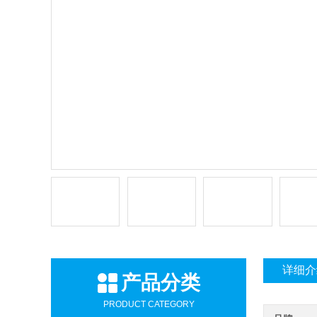
详细介
产品分类
PRODUCT CATEGORY