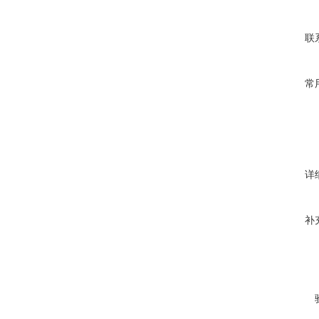
联
常
详
补