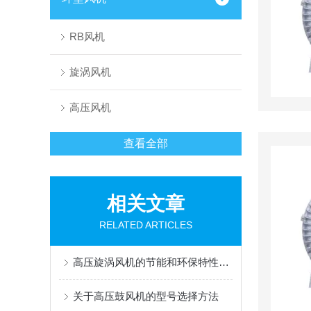
RB风机
旋涡风机
高压风机
查看全部
相关文章
RELATED ARTICLES
高压旋涡风机的节能和环保特性说明
关于高压鼓风机的型号选择方法