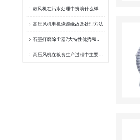
鼓风机在污水处理中扮演什么样的角色
高压风机电机烧毁缘故及处理方法
石墨打磨除尘器7大特性优势和使用步骤
高压风机在粮食生产过程中主要有哪些优势？