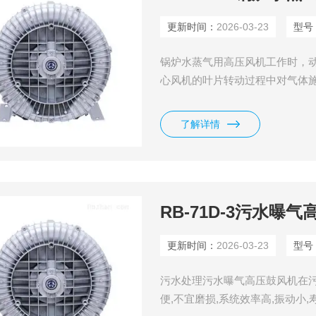
更新时间：
2026-03-23
型号
锅炉水蒸气用高压风机工作时，
心风机的叶片转动过程中对气体
的作用下沿叶道从排气口排出。
了解详情
RB-71D-3污水曝
更新时间：
2026-03-23
型号
污水处理污水曝气高压鼓风机在污
便,不宜磨损,系统效率高,振动小,