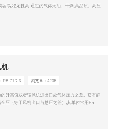
装容易,稳定性高,通过的气体无油、干燥,高品质。高压
。
风机
：
RB-71D-3
浏览量：
4235
力的升高值或者该风机进出口处气体压力之差。它有静
全压（等于风机出口与总压之差）,其单位常用Pa、