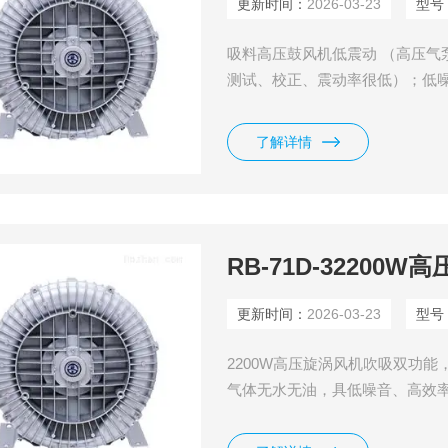
更新时间：
2026-03-23
型号
吸料高压鼓风机低震动 （高压气
测试、校正、震动率很低）；低噪
降低运转噪音）；结构坚固 （风
压气泵，更坚固耐用）；
了解详情
RB-71D-32200
更新时间：
2026-03-23
型号
2200W高压旋涡风机吹吸双功
气体无水无油，具低噪音、高效率、
空气流量： 80m3/h~2050m3/
力： 1000mmH2O~4500mmH2