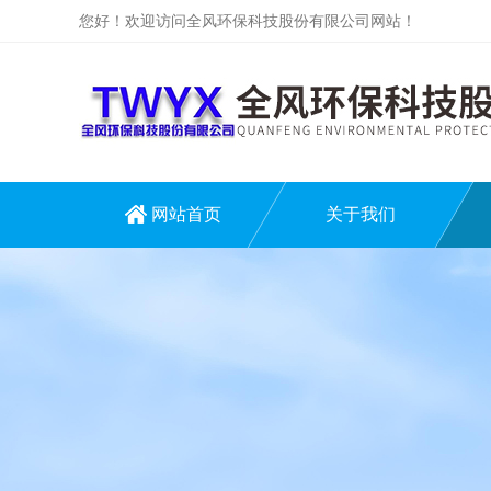
您好！欢迎访问全风环保科技股份有限公司网站！
网站首页
关于我们