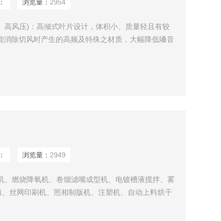
：
浏览量：
2954
量轻、高风压)：高倾式叶片设计，体积小、质量轻且有较
能消除切风时产生的高频及特殊之材质，大幅降低嗓音
校正与高精密的机械加工，使震动降到Z低
：
浏览量：
2949
切纸机、燃烧降氧机、卷烟滤嘴成型机、电镀槽液搅拌、雾
殖、丝网印刷机、照相制版机、注塑机、自动上料烘干
电焊设备、电影机械、纸张运送、干洗衣服、清洁用
、送料、收集、环保水处理、集尘环境保护、水产养