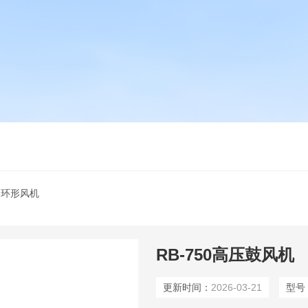
0 环形风机
RB-750高压鼓风机
更新时间：
2026-03-21
型号