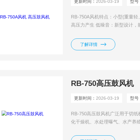
更新时间：
2026-03-19
型号
RB-750A风机特点：小型(重
高压力产生 低噪音：新型设计，
比 低震动：叶片均经过电脑平衡
了解详情
RB-750高压鼓风机
更新时间：
2026-03-19
型号
RB-750高压鼓风机广泛用于
化干燥机、水处理曝气、水产养
机、液体灌装机、粉末灌装机、
途、空气除尘、干瓶、气体传送