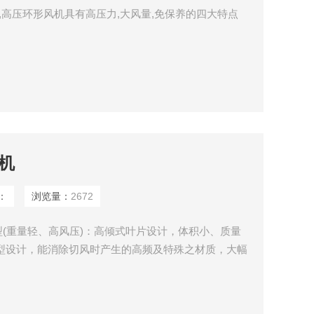
风机,高压环形风机具有高压力,大风量,免保养的四大特点
风机
：
浏览量：
2672
小型(重量轻、高风压)：高倾式叶片设计，体积小、质量
型设计，能消除切风时产生的高频及特殊之材质，大幅
电脑平衡校正与高精密的机械加工，使震动降到Z低