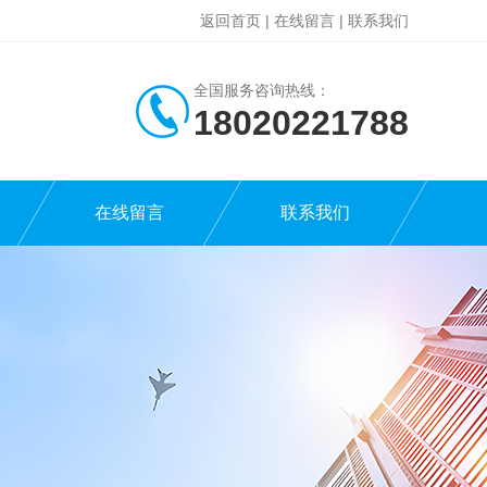
返回首页
|
在线留言
|
联系我们
全国服务咨询热线：
18020221788
在线留言
联系我们