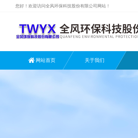
您好！欢迎访问全风环保科技股份有限公司网站！
网站首页
关于我们