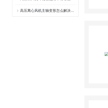
高压离心风机主轴变形怎么解决呢？