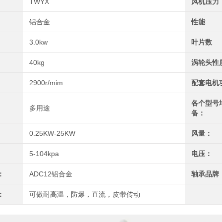
TWYX
风机压力
铝合金
性能
3.0kw
叶片数
40kg
涡轮头性
2900r/mim
配套电机
各个型号
多用途
备：
0.25KW-25KW
风量：
5-104kpa
电压：
：
ADC12铝合金
轴承品牌
：
可做耐高温，防爆，直流，皮带传动