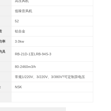
高压风机
低噪音风机
52
质
铝合金
功率
3.0kw
均具
RB-21D-1至LRB-94S-3
80-2460m3/h
常规1/220V、3/220V、3/380V?可定制异电压
：
NSK