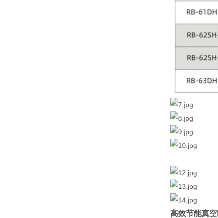
高效节能真空