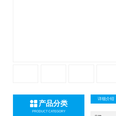
详细介绍
产品分类
PRODUCT CATEGORY