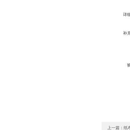
详
补
上一篇：
纸