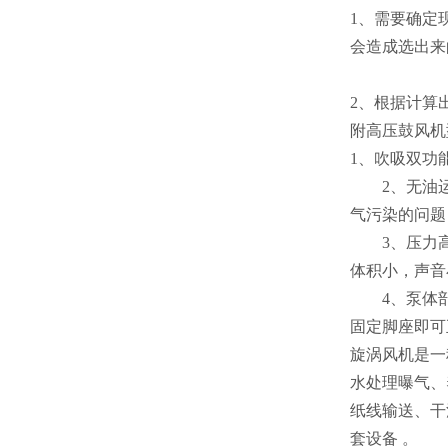
1、需要确定
会造成选出来
2、根据计算
附高压鼓风机
1、吹吸双功
2、无油运
气污染的问题
3、压力高
体积小，声音
4、泵体部
固定脚座即可
旋涡风机是一
水处理曝气、
纸线输送、干
套设备 。