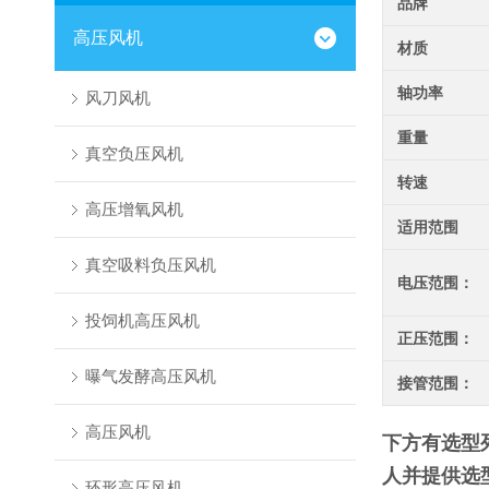
品牌
高压风机
材质
轴功率
风刀风机
重量
真空负压风机
转速
高压增氧风机
适用范围
真空吸料负压风机
电压范围：
投饲机高压风机
正压范围：
曝气发酵高压风机
接管范围：
高压风机
下方有选型
人并提供选
环形高压风机