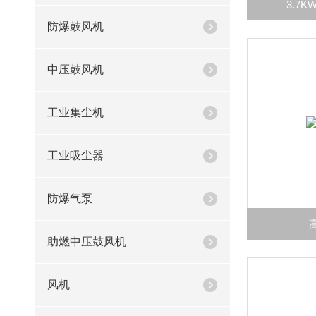
3.7
防爆鼓风机
中压鼓风机
工业集尘机
工业吸尘器
防爆气泵
助燃中压鼓风机
风机