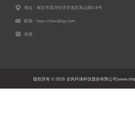
地址：南京市高淳经济开发区凤山路5-8号
邮箱：twyx-chian@qq.com
传真：
版权所有 © 2026 全风环保科技股份有限公司(www.shqfsy.c